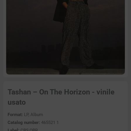
Tashan – On The Horizon - vinile
usato
Format:
LP, Album
Catalog number:
465521 1
Label:
CBS,OBR