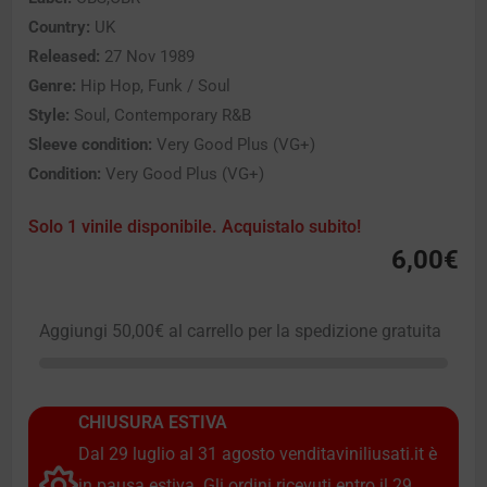
Country:
UK
Released:
27 Nov 1989
Genre:
Hip Hop, Funk / Soul
Style:
Soul, Contemporary R&B
Sleeve condition:
Very Good Plus (VG+)
Condition:
Very Good Plus (VG+)
Solo 1 vinile disponibile. Acquistalo subito!
6,00
€
Aggiungi
50,00
€
al carrello per la spedizione gratuita
CHIUSURA ESTIVA
Dal 29 luglio al 31 agosto venditaviniliusati.it è
in pausa estiva. Gli ordini ricevuti entro il 29