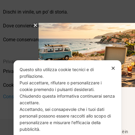
Dischi in vinile, un po’ di storia.
Dove conviene comprare vinili online?
Come conservare correttamente i vinili usati
Privacy
✕
Questo sito utilizza cookie tecnici e di
Privacy Policy
profilazione.
Puoi accettare, rifiutare o personalizzare i
Cookie Policy (UE)
cookie premendo i pulsanti desiderati.
Chiudendo questa informativa continuerai senza
CHIUSURA
Consenso
accettare.
Accettando, sei consapevole che i tuoi dati
ESTIVA
personali possono essere raccolti allo scopo di
personalizzare e misurare l'efficacia della
pubblicità.
Dal 29 luglio al 31 agosto venditaviniliusati.it è in