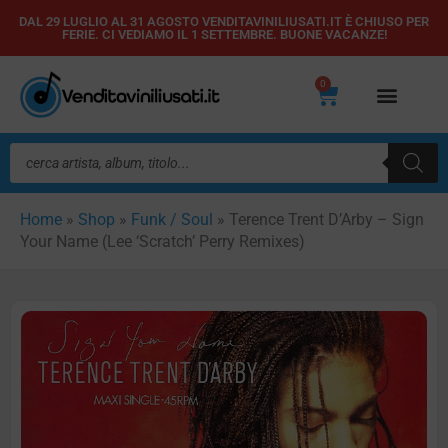
Vai
DAL 29 LUGLIO AL 31 AGOSTO VENDITAVINILIUSATI.IT È CHIUSO PER
FERIE. CI VEDIAMO IL 1 SETTEMBRE. BUONE VACANZE!
al
contenuto
0
Carrello
Ricerca
prodotti
Home
»
Shop
»
Funk / Soul
»
Terence Trent D’Arby – Sign
Your Name (Lee ‘Scratch’ Perry Remixes)