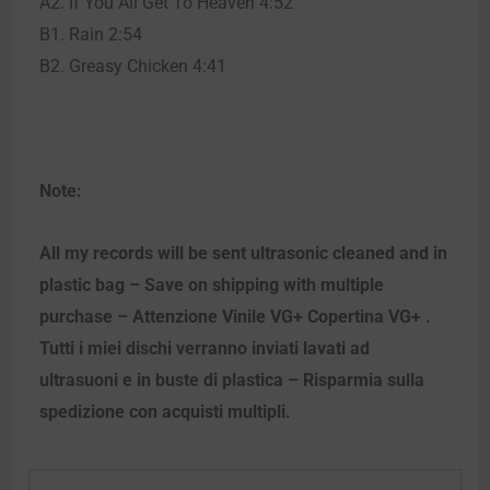
A2. If You All Get To Heaven 4:52
B1. Rain 2:54
B2. Greasy Chicken 4:41
Note:
All my records will be sent ultrasonic cleaned and in
plastic bag – Save on shipping with multiple
purchase – Attenzione Vinile VG+ Copertina VG+ .
Tutti i miei dischi verranno inviati lavati ad
ultrasuoni e in buste di plastica – Risparmia sulla
spedizione con acquisti multipli.