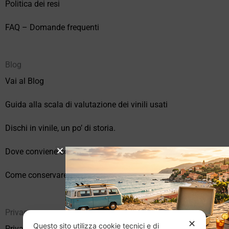
Politica dei resi
FAQ – Domande frequenti
Blog
Vai al Blog
Guida alla scala di valutazione dei vinili usati
Dischi in vinile, un po’ di storia.
Dove conviene comprare vinili online?
Come conservare correttamente i vinili usati
Privacy
✕
Questo sito utilizza cookie tecnici e di
Privacy Policy