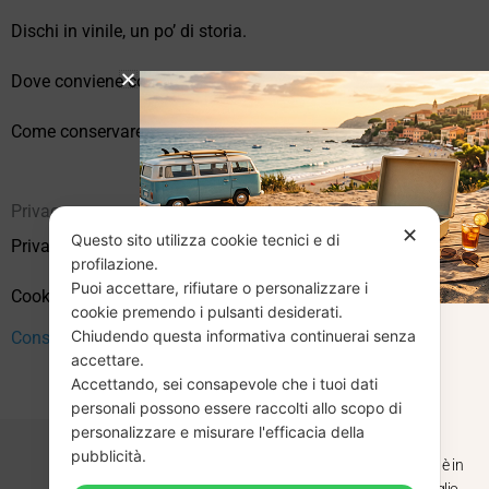
Dischi in vinile, un po’ di storia.
Dove conviene comprare vinili online?
Come conservare correttamente i vinili usati
Privacy
✕
Questo sito utilizza cookie tecnici e di
Privacy Policy
profilazione.
Puoi accettare, rifiutare o personalizzare i
Cookie Policy (UE)
cookie premendo i pulsanti desiderati.
Chiudendo questa informativa continuerai senza
Consenso
CHIUSURA
accettare.
Accettando, sei consapevole che i tuoi dati
ESTIVA
personali possono essere raccolti allo scopo di
personalizzare e misurare l'efficacia della
pubblicità.
Dal 29 luglio al 31 agosto venditaviniliusati.it è in
pausa estiva. Gli ordini ricevuti entro il 29 luglio