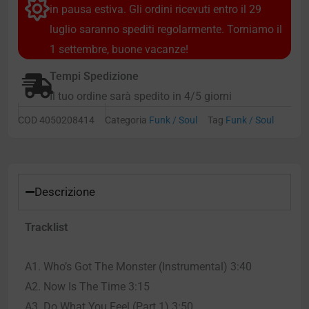
in pausa estiva. Gli ordini ricevuti entro il 29
luglio saranno spediti regolarmente. Torniamo il
1 settembre, buone vacanze!
Tempi Spedizione
Il tuo ordine sarà spedito in 4/5 giorni
COD
4050208414
Categoria
Funk / Soul
Tag
Funk / Soul
Descrizione
Tracklist
A1. Who’s Got The Monster (Instrumental) 3:40
A2. Now Is The Time 3:15
A3. Do What You Feel (Part 1) 3:50