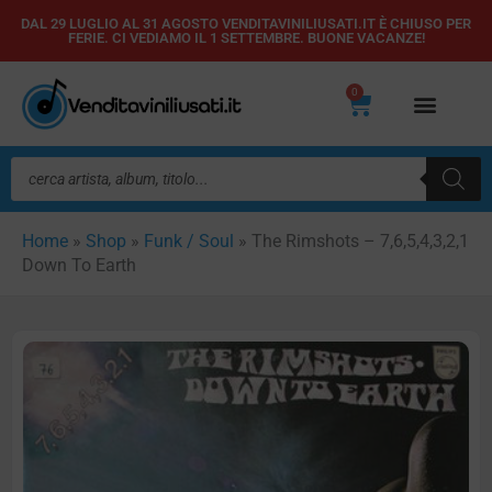
Vai
DAL 29 LUGLIO AL 31 AGOSTO VENDITAVINILIUSATI.IT È CHIUSO PER
FERIE. CI VEDIAMO IL 1 SETTEMBRE. BUONE VACANZE!
al
contenuto
0
Carrello
Ricerca
prodotti
Home
»
Shop
»
Funk / Soul
»
The Rimshots – 7,6,5,4,3,2,1
Down To Earth