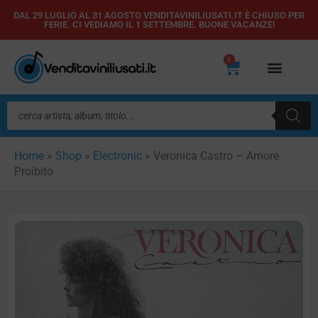
Vai
DAL 29 LUGLIO AL 31 AGOSTO VENDITAVINILIUSATI.IT È CHIUSO PER
FERIE. CI VEDIAMO IL 1 SETTEMBRE. BUONE VACANZE!
al
contenuto
0
Carrello
Ricerca
prodotti
Home
»
Shop
»
Electronic
»
Veronica Castro – Amore
Proibito