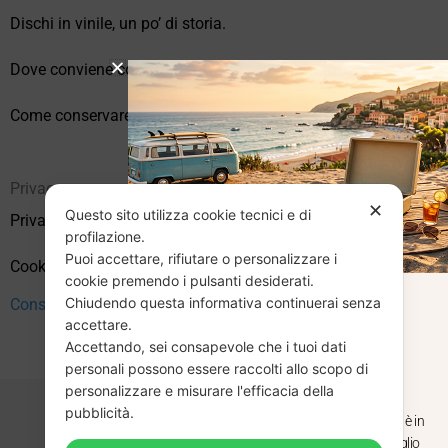
Dischi in vinile, un po’ di storia.
Dove conviene comprare vinili online?
Come conservare correttamente i vinili usati
Privacy
✕
Questo sito utilizza cookie tecnici e di
Privacy Policy
profilazione.
Puoi accettare, rifiutare o personalizzare i
Cookie Policy (UE)
cookie premendo i pulsanti desiderati.
Chiudendo questa informativa continuerai senza
CHIUSURA
Consenso
accettare.
Accettando, sei consapevole che i tuoi dati
ESTIVA
personali possono essere raccolti allo scopo di
personalizzare e misurare l'efficacia della
pubblicità.
Dal 29 luglio al 31 agosto venditaviniliusati.it è in
pausa estiva. Gli ordini ricevuti entro il 29 luglio