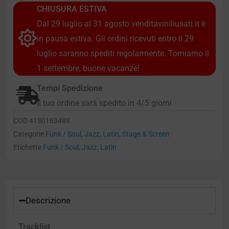
CHIUSURA ESTIVA
Dal 29 luglio al 31 agosto venditaviniliusati.it è
in pausa estiva. Gli ordini ricevuti entro il 29
luglio saranno spediti regolarmente. Torniamo il
1 settembre, buone vacanze!
Tempi Spedizione
Il tuo ordine sarà spedito in 4/5 giorni
COD
4130163489
Categorie
Funk / Soul
,
Jazz
,
Latin
,
Stage & Screen
Etichette
Funk / Soul
,
Jazz
,
Latin
Descrizione
Tracklist