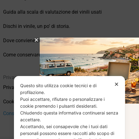
Guida alla scala di valutazione dei vinili usati
Dischi in vinile, un po’ di storia.
Dove conviene comprare vinili online?
Come conservare correttamente i vinili usati
Privacy
✕
Questo sito utilizza cookie tecnici e di
Privacy Policy
profilazione.
Puoi accettare, rifiutare o personalizzare i
Cookie Policy (UE)
cookie premendo i pulsanti desiderati.
Chiudendo questa informativa continuerai senza
Consenso
CHIUSURA
accettare.
Accettando, sei consapevole che i tuoi dati
ESTIVA
personali possono essere raccolti allo scopo di