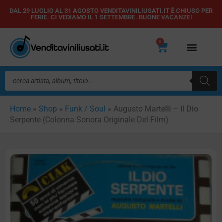
Vai
DAL 29 LUGLIO AL 31 AGOSTO VENDITAVINILIUSATI.IT È CHIUSO PER
FERIE. CI VEDIAMO IL 1 SETTEMBRE. BUONE VACANZE!
al
contenuto
0
Carrello
Ricerca
prodotti
Home
»
Shop
»
Funk / Soul
»
Augusto Martelli – Il Dio
Serpente (Colonna Sonora Originale Del Film)