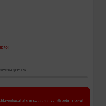
ubito!
edizione gratuita
taviniliusati.it è in pausa estiva. Gli ordini ricevuti