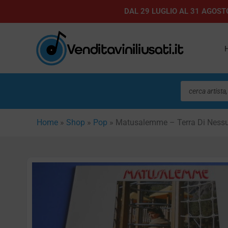
Vai
DAL 29 LUGLIO AL 31 AGOSTO
al
contenuto
Ricerca
prodotti
Home
»
Shop
»
Pop
»
Matusalemme – Terra Di Ness