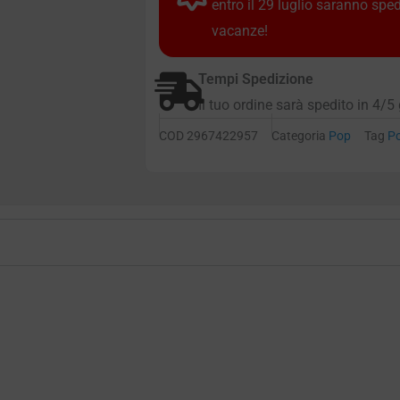
entro il 29 luglio saranno spe
vacanze!
Tempi Spedizione
Il tuo ordine sarà spedito in 4/5 
COD
2967422957
Categoria
Pop
Tag
P