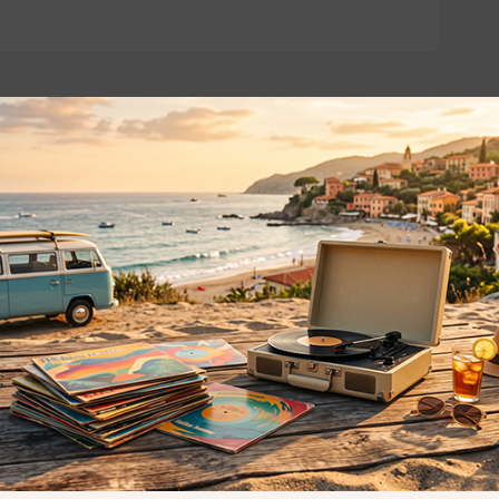
o essere interessati!
Privacy
Privacy Policy
ne dei
Cookie Policy (UE)