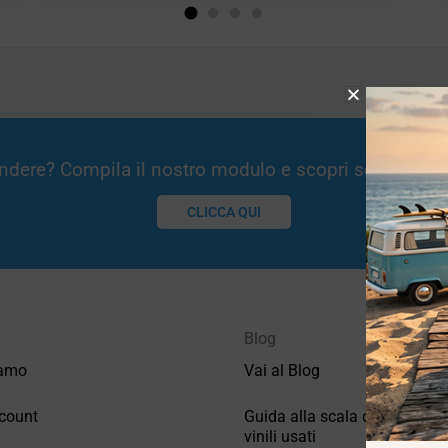
Vendere? Compila il nostro modulo e scopri se potremm
CLICCA QUI
Blog
iamo
Vai al Blog
count
Guida alla scala di valutazio
vinili usati