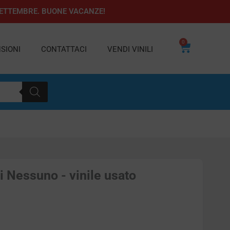
1 SETTEMBRE. BUONE VACANZE!
0
Carrello
SIONI
CONTATTACI
VENDI VINILI
 Nessuno - vinile usato