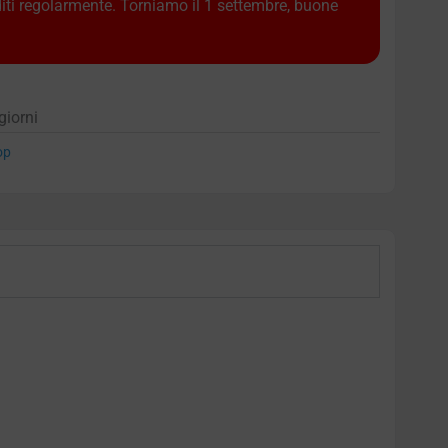
diti regolarmente. Torniamo il 1 settembre, buone
giorni
op