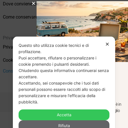
Dove conviene comprare vinili online?
Come conservare correttamente i vinili usati
Privacy
✕
Questo sito utilizza cookie tecnici e di
Privacy Policy
profilazione.
Puoi accettare, rifiutare o personalizzare i
Cookie Policy (UE)
cookie premendo i pulsanti desiderati.
Chiudendo questa informativa continuerai senza
Consenso
CHIUSURA
accettare.
Accettando, sei consapevole che i tuoi dati
ESTIVA
personali possono essere raccolti allo scopo di
personalizzare e misurare l'efficacia della
pubblicità.
Dal 29 luglio al 31 agosto venditaviniliusati.it è in
pausa estiva. Gli ordini ricevuti entro il 29 luglio
Accetta
saranno spediti regolarmente.
Copyright © 2026 Vendita Vinili Usati | P.IVA 12240940960
Rifiuta