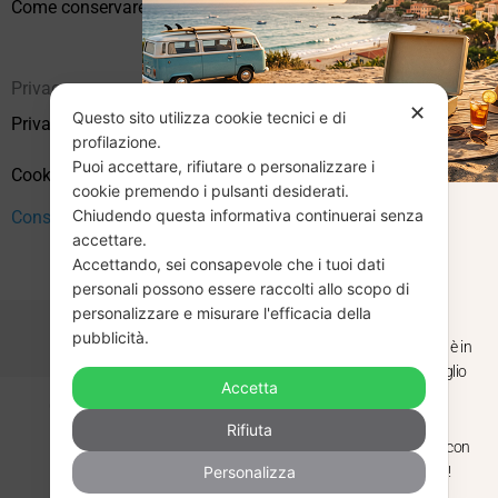
Come conservare correttamente i vinili usati
Privacy
✕
Questo sito utilizza cookie tecnici e di
Privacy Policy
profilazione.
Puoi accettare, rifiutare o personalizzare i
Cookie Policy (UE)
cookie premendo i pulsanti desiderati.
Chiudendo questa informativa continuerai senza
Consenso
CHIUSURA
accettare.
Accettando, sei consapevole che i tuoi dati
ESTIVA
personali possono essere raccolti allo scopo di
personalizzare e misurare l'efficacia della
pubblicità.
Dal 29 luglio al 31 agosto venditaviniliusati.it è in
pausa estiva. Gli ordini ricevuti entro il 29 luglio
Accetta
saranno spediti regolarmente.
Copyright © 2026 Vendita Vinili Usati | P.IVA 12240940960
Rifiuta
Made with
by
Next
WebStudio
Torniamo il 1 settembre, pronti a riprendere con
Personalizza
nuovi arrivi. Buona estate e buon ascolto!