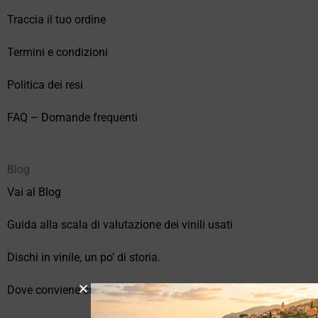
Traccia il tuo ordine
Termini e condizioni
Politica dei resi
FAQ – Domande frequenti
Blog
Vai al Blog
Guida alla scala di valutazione dei vinili usati
Dischi in vinile, un po’ di storia.
Dove conviene comprare vinili online?