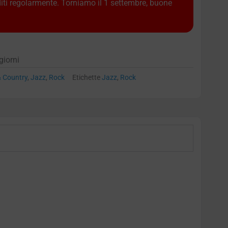
diti regolarmente. Torniamo il 1 settembre, buone
giorni
& Country
,
Jazz
,
Rock
Etichette
Jazz
,
Rock