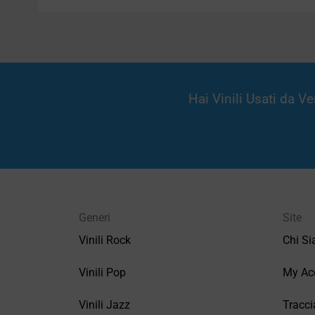
Hai Vinili Usati da 
Generi
Site
Vinili Rock
Chi S
Vinili Pop
My Ac
Vinili Jazz
Tracci