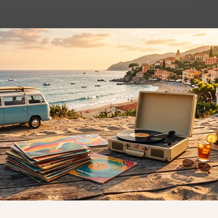
o essere interessati!
Privacy
Privacy Policy
ne dei
Cookie Policy (UE)
Consenso