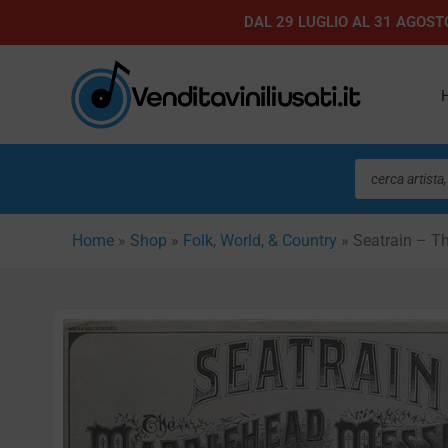
Vai
DAL 29 LUGLIO AL 31 AGOSTO
al
contenuto
Ricerca
prodotti
Home
»
Shop
»
Folk, World, & Country
»
Seatrain – T