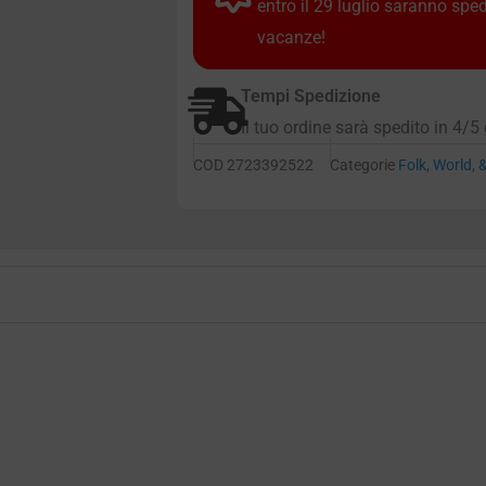
entro il 29 luglio saranno spe
vacanze!
Tempi Spedizione
Il tuo ordine sarà spedito in 4/5 
COD
2723392522
Categorie
Folk, World, 