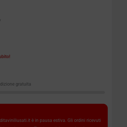
y
ubito!
edizione gratuita
taviniliusati.it è in pausa estiva. Gli ordini ricevuti