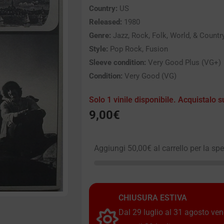
Country:
US
Released:
1980
Genre:
Jazz, Rock, Folk, World, & Countr
Style:
Pop Rock, Fusion
Sleeve condition:
Very Good Plus (VG+)
Condition:
Very Good (VG)
Solo 1 vinile disponibile. Acquistalo s
9,00
€
Aggiungi
50,00
€
al carrello per la sp
CHIUSURA ESTIVA
Dal 29 luglio al 31 agosto vendi