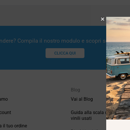
Vendere? Compila il nostro modulo e scopri se potremm
CLICCA QUI
Blog
iamo
Vai al Blog
count
Guida alla scala di valutazio
vinili usati
a il tuo ordine