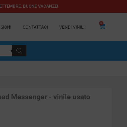
1 SETTEMBRE. BUONE VACANZE!
0
Carrello
SIONI
CONTATTACI
VENDI VINILI
ead Messenger - vinile usato