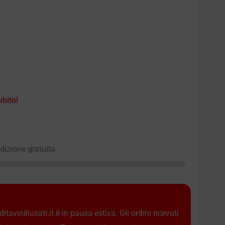
ubito!
edizione gratuita
taviniliusati.it è in pausa estiva. Gli ordini ricevuti