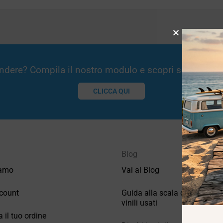
Vendere? Compila il nostro modulo e scopri se potremm
CLICCA QUI
Blog
iamo
Vai al Blog
count
Guida alla scala di valutazio
vinili usati
a il tuo ordine