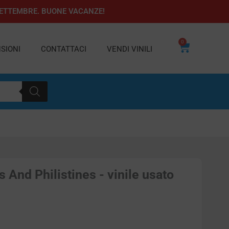
1 SETTEMBRE. BUONE VACANZE!
0
Carrello
SIONI
CONTATTACI
VENDI VINILI
s And Philistines - vinile usato