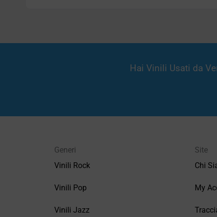
Hai Vinili Usati da 
Generi
Site
Vinili Rock
Chi S
Vinili Pop
My Ac
Vinili Jazz
Tracci