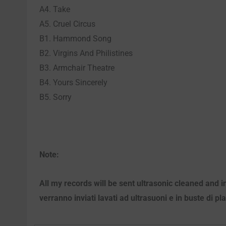
A4. Take
A5. Cruel Circus
B1. Hammond Song
B2. Virgins And Philistines
B3. Armchair Theatre
B4. Yours Sincerely
B5. Sorry
Note:
All my records will be sent ultrasonic cleaned and i
verranno inviati lavati ad ultrasuoni e in buste di pl