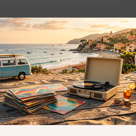
o essere interessati!
Privacy
Privacy Policy
ne dei
Cookie Policy (UE)
Consenso