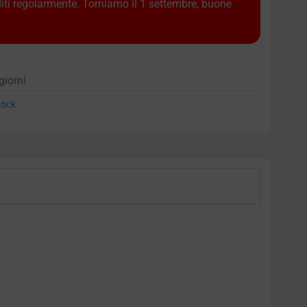
diti regolarmente. Torniamo il 1 settembre, buone
giorni
ock