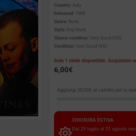
Country:
Italy
Released:
1985
Genre:
Rock
Style:
Pop Rock
Sleeve condition:
Very Good (VG)
Condition:
Very Good (VG)
Solo 1 vinile disponibile. Acquistalo s
6,00
€
Aggiungi
50,00
€
al carrello per la sp
CHIUSURA ESTIVA
Dal 29 luglio al 31 agosto vendi