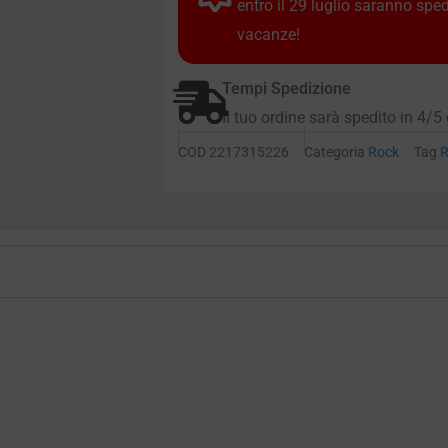
entro il 29 luglio saranno spe
vacanze!
Tempi Spedizione
Il tuo ordine sarà spedito in 4/5 
COD
2217315226
Categoria
Rock
Tag
R