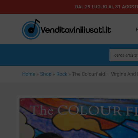
Vai
DAL 29 LUGLIO AL 31 AGOSTO
al
contenuto
Ricerca
prodotti
Home
»
Shop
»
Rock
»
The Colourfield – Virgins And 